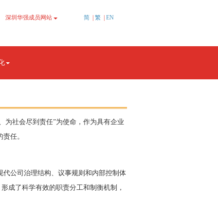
简
|
繁
|
EN
深圳华强成员网站
化
、为社会尽到责任”为使命，作为具有企业
的责任。
现代公司治理结构、议事规则和内部控制体
；形成了科学有效的职责分工和制衡机制，