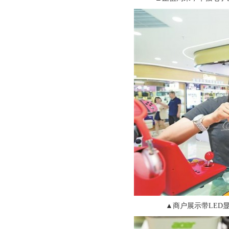
▲商户展示带
LED
显