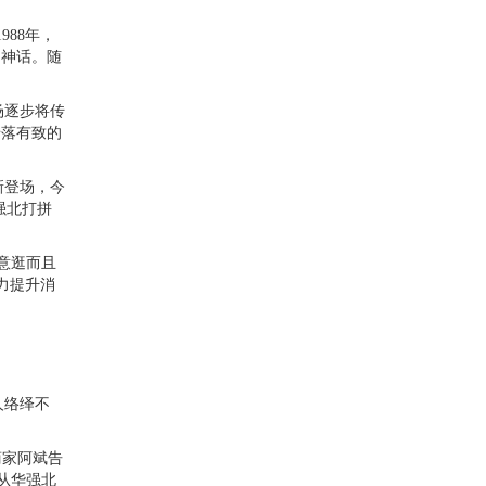
1988
年，
富神话。随
场逐步将传
错落有致的
新登场，今
强北打拼
意逛而且
力提升消
人络绎不
商家阿斌告
从华强北