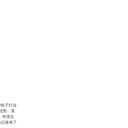
费电子行业
优势。某
，华强北
晚记者来了