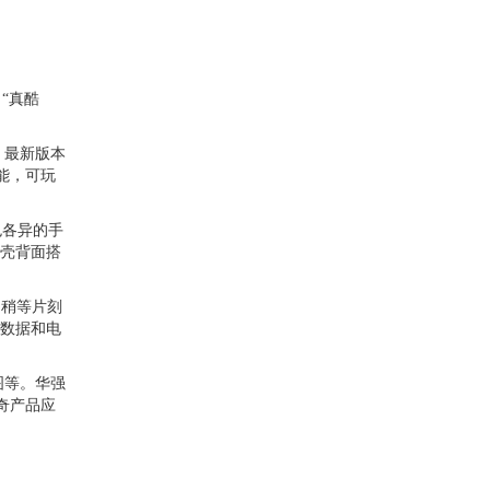
“真酷
，最新版本
能，可玩
色各异的手
壳背面搭
，稍等片刻
数据和电
图等。华强
奇产品应