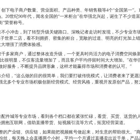
创下电子商户数量、营业面积、产品种类、年销售额等
4
个“全国第一”。
场。
20
世纪
90
年代，闻名全国的“一米柜台”在华强北兴起，诞生了不少造
街”荣誉称号。
不小冲击，到了转型升级关键路口。深晚记者走访时发现，不少专业市
电子世界二店，看不到拥挤、密集的柜台，宽敞的过道、明亮的灯光加上
大大增强了消费体验感。
2
千多家商户，通过整体改造升级，一个更具时尚活力的电子消费空间焕
对比很明显，不仅客流量增加了，而且客户平均停留时间大大增加。”在华
做好服务，不断提升品牌形象，这样才能赢得市场和消费者的认可。”
绍，“这么做的目的很简单，我们要打破传统模式，让消费者来了更愿
强北多个专业市场积极创新经营模式、经营风格，重视开发原创产品，努
配件城等专业市场，看到各个档口都在紧张忙碌，看货、买货、送货的
极拥抱互联网，借助直播带货、短视频引流等方式，拓宽经营渠道。
的产业链、供应链，如果能把视频账号做起来，对生意的帮助很大。”
粉丝，每天晚上会直播两个小时，平均一个月通过直播卖出近千单，产品