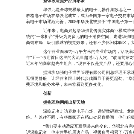
整体改造提升品牌形象
华强北是全球规模最大的电子元器件集散地之一，
赛格电子市场在华强北成立，成为全国第一家电子交易市
着电子市场逐渐完善，
2008
年华强北被授予“中国电子第一
近年来，电商兴起给华强北传统实体商业模式带来
统的“一米柜台”升级为更多元的电子消费空间。走进华强
商铺布局、吸引眼球的视觉效果，还有不少休闲体验区，
这个营业面积约
6
万平方米的专业市场内，活跃着
年“五一”假期首日这里的客流量超过
3
万人次。“改造前后
近
20
年的商家赵先生坦言，“现在不仅是卖产品，还要用心
据深圳华强电子世界管理有限公司副总经理王承珠介
逛得更舒服，让经营者跟上时代步伐而且干得更起劲。”华
费环境和服务水平，未来将看到更多变化。
创新
拥抱互联网闯出新天地
深晚记者走访赛格电子市场、远望数码商城、龙胜
绝。与以往不同，有些商家还在档口架起直播间，他们积
“我们要主动适应互联网带来的变化，华强北有完整
诉深晚记者，他主营手机周边产品，视频账号积累了
7
万多