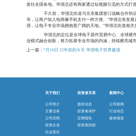
发往全国各地。华强北还有商家通过短视频引流的方式打
不久前，华强北街道与京东集团签订战略合作协议
等，让商户加入电商像手机支付一样方便。“华强北有发展
强，让电子专业市场拥抱更广阔的天地。”华强北街道相关
华强北的定位是全球电子器件贸易中心、全球硬件
业模式融合创新，努力拓展专业市场的内涵，持续擦亮城
上一篇：
7月16日 25年前的今天 华强电子世界建成
关于我们
投资者关系
新闻中心
公司简介
股价信息
公司新闻
主要业务
投资者保护
行业动态
公司历程
定期报告
媒体报道
投资企业
投资者回报
社会责任