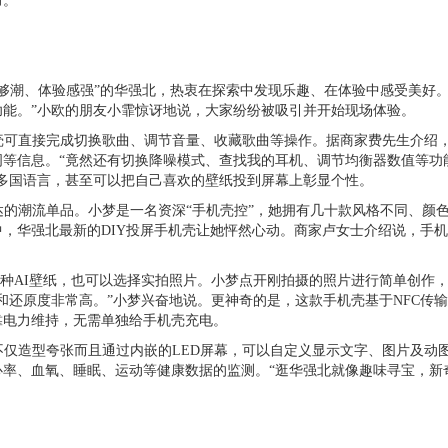
力。
潮、体验感强”的华强北，热衷在探索中发现乐趣、在体验中感受美好。
能。”小欧的朋友小霏惊讶地说，大家纷纷被吸引并开始现场体验。
可直接完成切换歌曲、调节音量、收藏歌曲等操作。据商家费先生介绍
等信息。“竟然还有切换降噪模式、查找我的耳机、调节均衡器数值等功
多国语言，甚至可以把自己喜欢的壁纸投到屏幕上彰显个性。
潮流单品。小梦是一名资深“手机壳控”，她拥有几十款风格不同、颜
中，华强北最新的
DIY
投屏手机壳让她怦然心动。商家卢女士介绍说，手机
各种
AI
壁纸，也可以选择实拍照片。小梦点开刚拍摄的照片进行简单创作
和还原度非常高。”小梦兴奋地说。更神奇的是，这款手机壳基于
NFC
传输
靠电力维持，无需单独给手机壳充电。
仅造型夸张而且通过内嵌的
LED
屏幕，可以自定义显示文字、图片及动
率、血氧、睡眠、运动等健康数据的监测。“逛华强北就像趣味寻宝，新