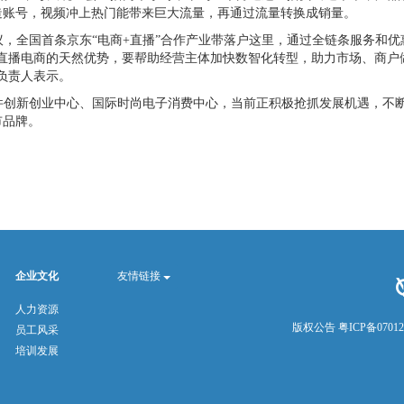
造账号，视频冲上热门能带来巨大流量，再通过流量转换成销量。
，全国首条京东“电商
+
直播”合作产业带落户这里，通过全链条服务和优
直播电商的天然优势，要帮助经营主体加快数智化转型，助力市场、商户
负责人表示。
创新创业中心、国际时尚电子消费中心，当前正积极抢抓发展机遇，不
市品牌。
企业文化
友情链接
人力资源
版权公告
粤ICP备0701
员工风采
培训发展