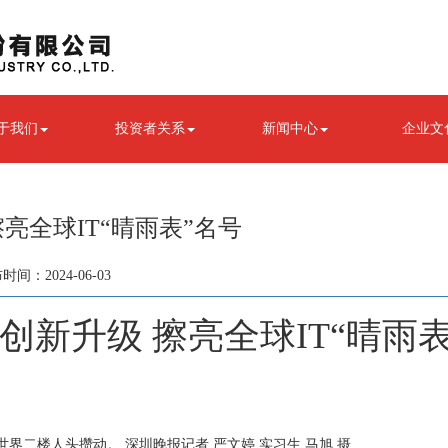
于我们
投资者关系
新闻中心
企业文
亮全球IT“晴雨表”名号
2024-06-03
创新升级 擦亮全球
IT
“晴雨表
二楼人头攒动。 深圳晚报记者 严文婷 实习生 马旭 摄