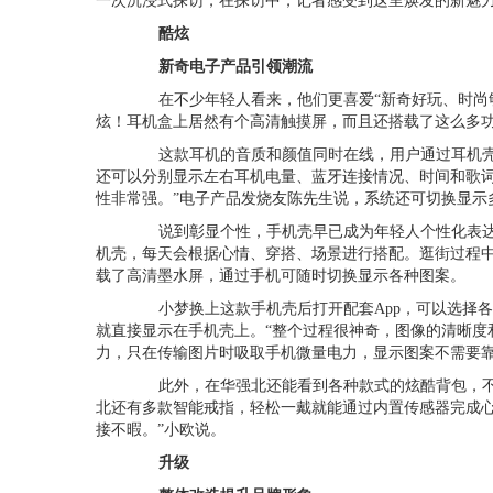
一次沉浸式探访，在探访中，记者感受到这里焕发的新魅
酷炫
新奇电子产品引领潮流
在不少年轻人看来，他们更喜爱“新奇好玩、时尚够
炫！耳机盒上居然有个高清触摸屏，而且还搭载了这么多功
这款耳机的音质和颜值同时在线，用户通过耳机壳
还可以分别显示左右耳机电量、蓝牙连接情况、时间和歌词
性非常强。”电子产品发烧友陈先生说，系统还可切换显示
说到彰显个性，手机壳早已成为年轻人个性化表达的
机壳，每天会根据心情、穿搭、场景进行搭配。逛街过程
载了高清墨水屏，通过手机可随时切换显示各种图案。
小梦换上这款手机壳后打开配套
App
，可以选择
就直接显示在手机壳上。“整个过程很神奇，图像的清晰度
力，只在传输图片时吸取手机微量电力，显示图案不需要
此外，在华强北还能看到各种款式的炫酷背包，不
北还有多款智能戒指，轻松一戴就能通过内置传感器完成心
接不暇。”小欧说。
升级