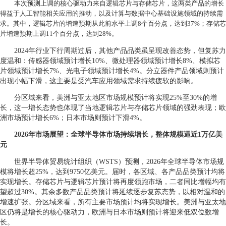
本次预测上调的核心驱动力来自逻辑芯片与存储芯片，这两类产品的增长
得益于人工智能相关应用的推动，以及计算与数据中心基础设施领域的持续需
求。其中，逻辑芯片的增速预期从此前水平上调
8
个百分点，达到
37%
；存储芯
片增速预期上调
11
个百分点，达到
28%
。
2024
年行业下行周期过后，其他产品品类虽呈现改善态势，但复苏力
度温和：传感器领域预计增长
10%
、微处理器领域预计增长
8%
、模拟芯
片领域预计增长
7%
、光电子领域预计增长
4%
。分立器件产品领域则预计
出现小幅下滑，这主要是受汽车应用领域需求持续疲软的影响。
分区域来看，美洲与亚太地区市场规模预计将实现
25%
至
30%
的增
长，这一增长态势也体现了当地逻辑芯片与存储芯片领域的强劲表现；欧
洲市场预计增长
6%
；日本市场则预计下滑
4%
。
2026
年市场展望：全球半导体市场持续增长，整体规模逼近
1
万亿美
元
世界半导体贸易统计组织（
WSTS
）预测，
2026
年全球半导体市场规
模将增长超
25%
，达到
9750
亿美元。届时，各区域、各产品品类预计均将
实现增长。存储芯片与逻辑芯片预计将再度领跑市场，二者同比增幅均有
望超过
30%
。其余多数产品品类预计将延续逐步复苏态势，以相对温和的
增速扩张。分区域来看，所有主要市场预计均将实现增长。美洲与亚太地
区仍将是增长的核心驱动力，欧洲与日本市场则预计将迎来低双位数增
长。