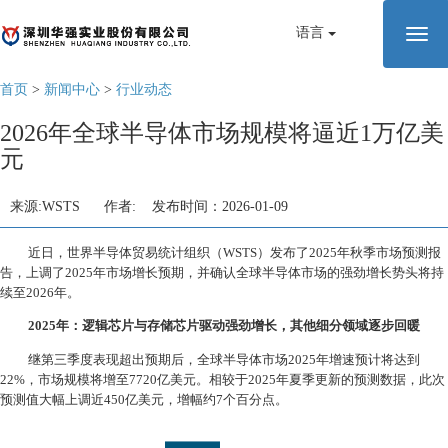
语言
切
换
导
首页
>
新闻中心
>
行业动态
航
2026年全球半导体市场规模将逼近1万亿美
元
来源:WSTS 作者: 发布时间：2026-01-09
近日，世界半导体贸易统计组织（
WSTS
）发布了
2025
年秋季市场预测报
告，上调了
2025
年市场增长预期，并确认全球半导体市场的强劲增长势头将持
续至
2026
年。
2025
年：逻辑芯片与存储芯片驱动强劲增长，其他细分领域逐步回暖
继第三季度表现超出预期后，全球半导体市场
2025
年增速预计将达到
22%
，市场规模将增至
7720
亿美元。相较于
2025
年夏季更新的预测数据，此次
预测值大幅上调近
450
亿美元，增幅约
7
个百分点。